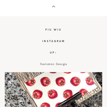
PIU WIU
I
NSTAGRAM
UP↑
llustration. Georgia